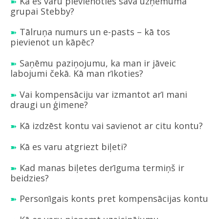
Kā es varu pievienoties sava uzņēmuma
grupai Stebby?
Tālruņa numurs un e-pasts – kā tos
pievienot un kāpēc?
Saņēmu paziņojumu, ka man ir jāveic
labojumi čekā. Kā man rīkoties?
Vai kompensāciju var izmantot arī mani
draugi un ģimene?
Kā izdzēst kontu vai savienot ar citu kontu?
Kā es varu atgriezt biļeti?
Kad manas biļetes derīguma termiņš ir
beidzies?
Personīgais konts pret kompensācijas kontu