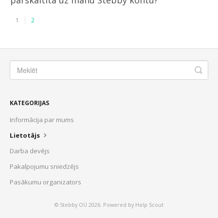
pārskaitīta uz manu Stebby kontu?
1
2
KATEGORIJAS
Informācija par mums
Lietotājs
Darba devējs
Pakalpojumu sniedzējs
Pasākumu organizators
© Stebby OÜ 2026.
Powered by
Help Scout