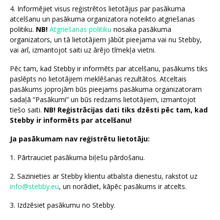
4. Informējiet visus reģistrētos lietotājus par pasākuma
atcelšanu un pasākuma organizatora noteikto atgriešanas
politiku.
NB!
Atgriešanas politiku
nosaka pasākuma
organizators, un tā lietotājiem jābūt pieejama vai nu Stebby,
vai arī, izmantojot saiti uz ārējo tīmekļa vietni.
Pēc tam, kad Stebby ir informēts par atcelšanu, pasākums tiks
paslēpts no lietotājiem meklēšanas rezultātos. Atceltais
pasākums joprojām būs pieejams pasākuma organizatoram
sadaļā “Pasākumi” un būs redzams lietotājiem, izmantojot
tiešo saiti.
NB! Reģistrācijas dati tiks dzēsti pēc tam, kad
Stebby ir informēts par atcelšanu!
Ja pasākumam nav reģistrētu lietotāju:
1. Pārtrauciet pasākuma biļešu pārdošanu.
2. Sazinieties ar Stebby klientu atbalsta dienestu, rakstot uz
info@stebby.eu
, un norādiet, kāpēc pasākums ir atcelts.
3. Izdzēsiet pasākumu no Stebby.