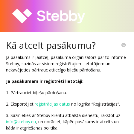
Kā atcelt pasākumu?
Ja pasākums ir jāatceļ, pasākuma organizators par to informē
Stebby, sazinās ar visiem reģistrētajiem lietotājiem un
nekavējoties pārtrauc attiecīgo biļešu pārdošanu.
Ja pasākumam ir reģistrēti lietotāji:
1. Pārtrauciet biļešu pārdošanu.
2. Eksportējiet
reģistrācijas datus
no logrīka “Reģistrācijas”.
3. Sazinieties ar Stebby klientu atbalsta dienestu, rakstot uz
info@stebby.eu
, un norādiet, kāpēc pasākums ir atcelts un
kāda ir atgriešanas politika.