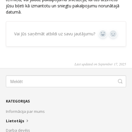
jūsu biļeti kā izmantotu un sniegtu pakalpojumu norunātajā
datumā.
Vai Jūs saņēmāt atbildi uz savu jautājumu?
Yes
No
Last updated on September 17, 2025
KATEGORIJAS
Informācija par mums
Lietotājs
Darba devējs