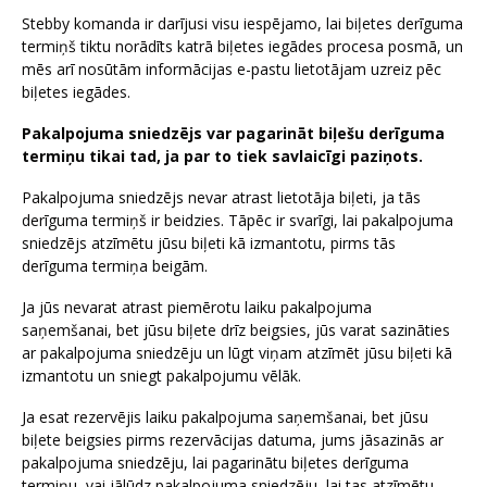
Stebby komanda ir darījusi visu iespējamo, lai biļetes derīguma
termiņš tiktu norādīts katrā biļetes iegādes procesa posmā, un
mēs arī nosūtām informācijas e-pastu lietotājam uzreiz pēc
biļetes iegādes.
Pakalpojuma sniedzējs var pagarināt biļešu derīguma
termiņu tikai tad, ja par to tiek savlaicīgi paziņots.
Pakalpojuma sniedzējs nevar atrast lietotāja biļeti, ja tās
derīguma termiņš ir beidzies. Tāpēc ir svarīgi, lai pakalpojuma
sniedzējs atzīmētu jūsu biļeti kā izmantotu, pirms tās
derīguma termiņa beigām.
Ja jūs nevarat atrast piemērotu laiku pakalpojuma
saņemšanai, bet jūsu biļete drīz beigsies, jūs varat sazināties
ar pakalpojuma sniedzēju un lūgt viņam atzīmēt jūsu biļeti kā
izmantotu un sniegt pakalpojumu vēlāk.
Ja esat rezervējis laiku pakalpojuma saņemšanai, bet jūsu
biļete beigsies pirms rezervācijas datuma, jums jāsazinās ar
pakalpojuma sniedzēju, lai pagarinātu biļetes derīguma
termiņu, vai jālūdz pakalpojuma sniedzēju, lai tas atzīmētu